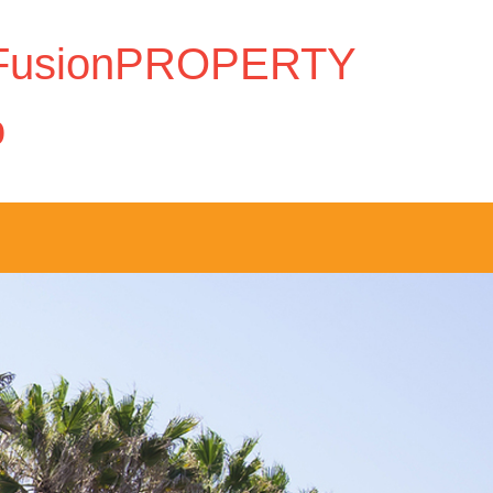
rFusionPROPERTY
o