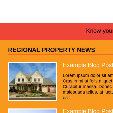
Know your
REGIONAL PROPERTY NEWS
Example Blog Pos
Lorem ipsum dolor sit am
Cras in mi at felis alique
Curabitur massa. Donec ele
malesuada tellus, at luct
est.
Example Blog Pos