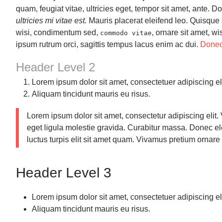
quam, feugiat vitae, ultricies eget, tempor sit amet, ante.
Test Category 1
ultricies mi vitae est.
Mauris placerat eleifend leo. Quisque 
wisi, condimentum sed,
, ornare sit amet, w
commodo vitae
Test Category 2
ipsum rutrum orci, sagittis tempus lacus enim ac dui.
Donec
Header Level 2
Test Category 3
Lorem ipsum dolor sit amet, consectetuer adipiscing eli
Form Demo
Aliquam tincidunt mauris eu risus.
More ...
Lorem ipsum dolor sit amet, consectetur adipiscing elit.
eget ligula molestie gravida. Curabitur massa. Donec eleif
luctus turpis elit sit amet quam. Vivamus pretium ornare 
fusionCSS
Header Level 3
Modules
Shop Demo
Lorem ipsum dolor sit amet, consectetuer adipiscing eli
Aliquam tincidunt mauris eu risus.
CMS Demo