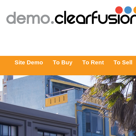
Site Demo
Inner Page Child
Inner Page
To Buy
Site Demo
To Buy
To Rent
To Sell
Western Australia
Victoria
New South Wales
Queensland