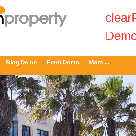
clea
Dem
Blog Demo
Form Demo
More ...